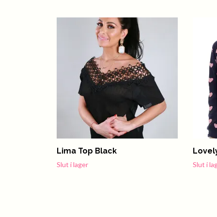
Lima Top Black
Lovel
Slut i lager
Slut i la