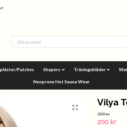
tur
oplåster/Patches
Shapers
Träningskläder
Wai
Neoprene Hot Sauna Wear
Vilya 
399 kr
200 kr