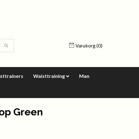
Varukorg
(0)
sttrainers
Waisttraining
Man
Top Green