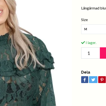
Långärmad blus
Size
M
I lager.
Dela