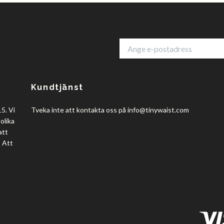
Kundtjänst
5. Vi
Tveka inte att kontakta oss på
info@tinywaist.com
olika
att
? Att