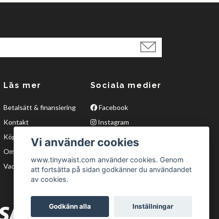
Läs mer
Sociala medier
Betalsätt & finansiering
Facebook
Kontakt
Instagram
Köpvillkor
Twitter
Vi använder cookies
Om oss
YouTube
www.tinywaist.com använder cookies. Genom
Vad är waisttraining?
att fortsätta på sidan godkänner du användandet
av cookies.
Godkänn alla
Inställningar