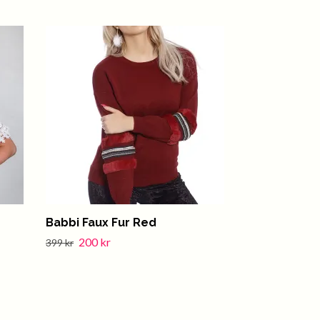
Babbi Faux Fur Red
Roula Top B
200 kr
140 kr
399 kr
279 kr