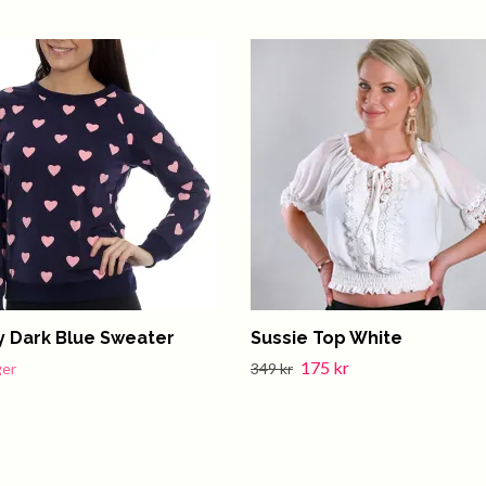
y Dark Blue Sweater
Sussie Top White
175 kr
ger
349 kr