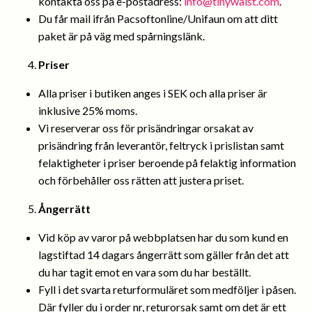
kontakta oss på e-postadress:
info@tinywaist.com
.
Du får mail ifrån Pacsoftonline/Unifaun om att ditt
paket är på väg med spårningslänk.
Priser
Alla priser i butiken anges i SEK och alla priser är
inklusive 25% moms.
Vi reserverar oss för prisändringar orsakat av
prisändring från leverantör, feltryck i prislistan samt
felaktigheter i priser beroende på felaktig information
och förbehåller oss rätten att justera priset.
Ångerrätt
Vid köp av varor på webbplatsen har du som kund en
lagstiftad 14 dagars ångerrätt som gäller från det att
du har tagit emot en vara som du har beställt.
Fyll i det svarta returformuläret som medföljer i påsen.
Där fyller du i order nr, returorsak samt om det är ett