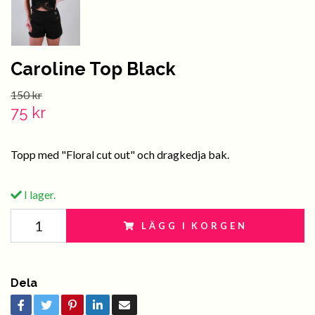
Caroline Top Black
150 kr
75 kr
Topp med "Floral cut out" och dragkedja bak.
I lager.
LÄGG I KORGEN
Dela