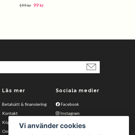
99 kr
100 kr
199 kr
199 kr
Läs mer
Sociala medier
Betalsätt & finansiering
Facebook
Kontakt
Instagram
Köpvillkor
Twitter
Vi använder cookies
Om oss
YouTube