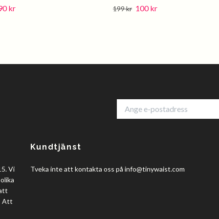
90 kr
100 kr
199 kr
Kundtjänst
5. Vi
Tveka inte att kontakta oss på
info@tinywaist.com
olika
att
? Att