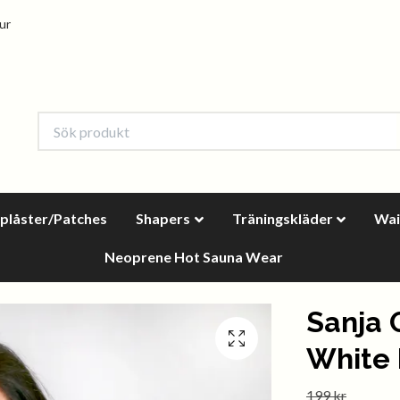
tur
oplåster/Patches
Shapers
Träningskläder
Wai
Neoprene Hot Sauna Wear
Sanja 
White 
199 kr