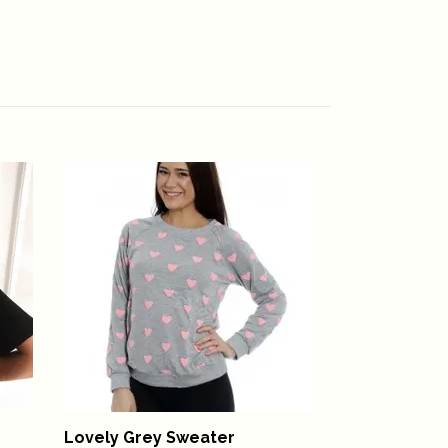
Lovely Grey Sweater
Sanja Off Sh