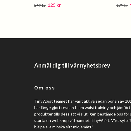
125 kr
249 kr
179 kr
Anmäl dig till vår nyhetsbrev
Om oss
TinyWaist teamet har varit aktiva sedan början av 201
har länge gjort research om waisttraining och jämfört 
produkter tills dess att vi slutligen bestämde oss för 
starta en webshop vid namnet TinyWaist. Vårt syfte
hjälpa alla minska sitt midjemått!