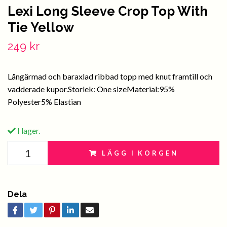
Lexi Long Sleeve Crop Top With
Tie Yellow
249 kr
Långärmad och baraxlad ribbad topp med knut framtill och
vadderade kupor.Storlek: One sizeMaterial:95%
Polyester5% Elastian
I lager.
LÄGG I KORGEN
Dela