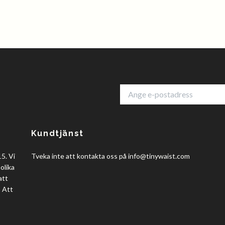
Kundtjänst
5. Vi
Tveka inte att kontakta oss på
info@tinywaist.com
olika
att
? Att