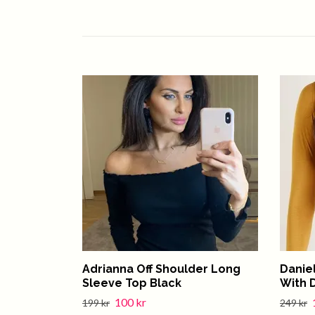
Adrianna Off Shoulder Long
Danie
Sleeve Top Black
With 
100 kr
199 kr
249 kr