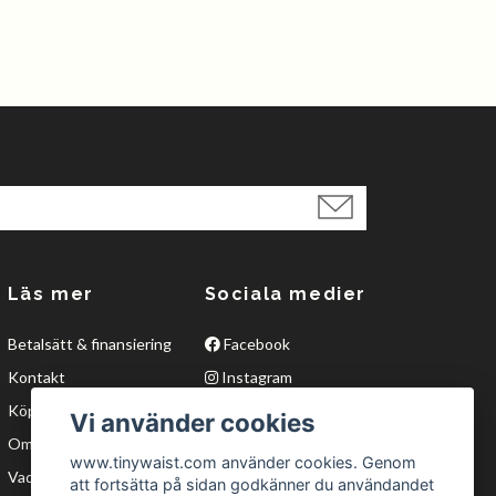
Läs mer
Sociala medier
Betalsätt & finansiering
Facebook
Kontakt
Instagram
Köpvillkor
Twitter
Vi använder cookies
Om oss
YouTube
www.tinywaist.com använder cookies. Genom
Vad är waisttraining?
att fortsätta på sidan godkänner du användandet