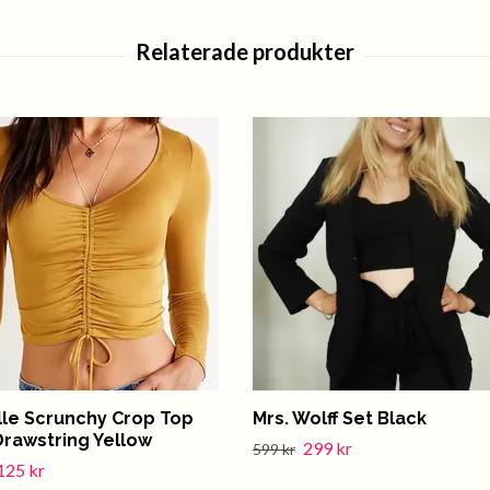
lle Scrunchy Crop Top
Mrs. Wolff Set Black
Drawstring Yellow
299 kr
599 kr
125 kr