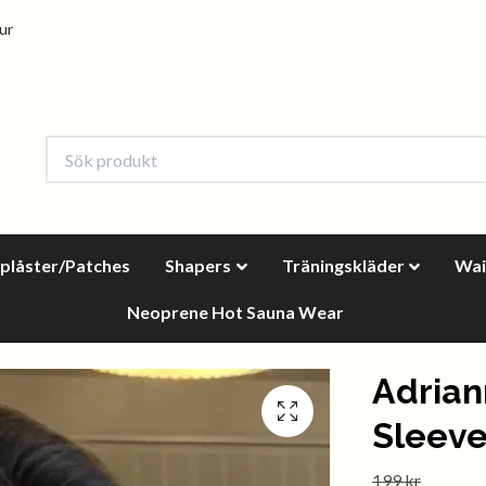
tur
oplåster/Patches
Shapers
Träningskläder
Wai
Neoprene Hot Sauna Wear
Adrian
Sleeve
199 kr