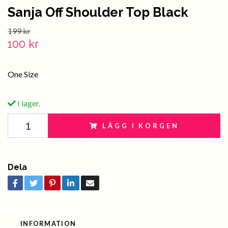
Sanja Off Shoulder Top Black
199 kr
100 kr
One Size
I lager.
LÄGG I KORGEN
Dela
INFORMATION