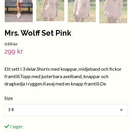
Mrs. Wolff Set Pink
599 kr
299 kr
Ett sett i 3 delar.Shorts med knappar, midjeband och fickor
framtill.Topp med justerbara axelband, knappar och
dragkedja i ryggen.Kavaj med en knapp framtill.De
Size
38
I lager.