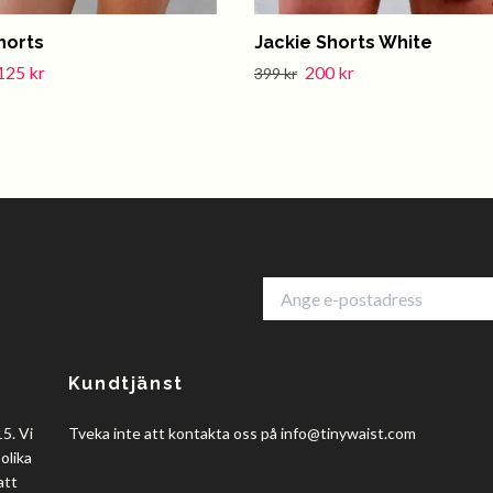
horts
Jackie Shorts White
125 kr
200 kr
399 kr
Kundtjänst
5. Vi
Tveka inte att kontakta oss på
info@tinywaist.com
olika
att