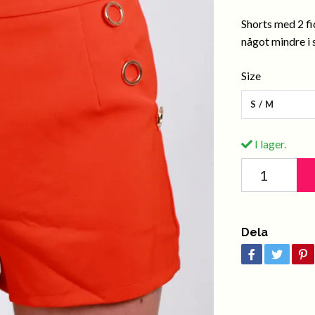
Shorts med 2 fi
något mindre i s
Size
S/M
I lager.
Dela