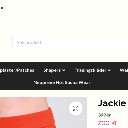
tur
oplåster/Patches
Shapers
Träningskläder
Wai
Neoprene Hot Sauna Wear
Jackie
399 kr
200 kr