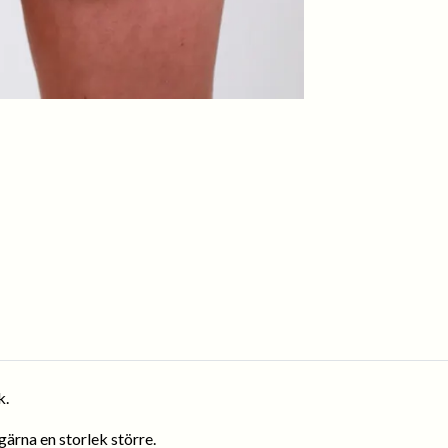
k.
gärna en storlek större.