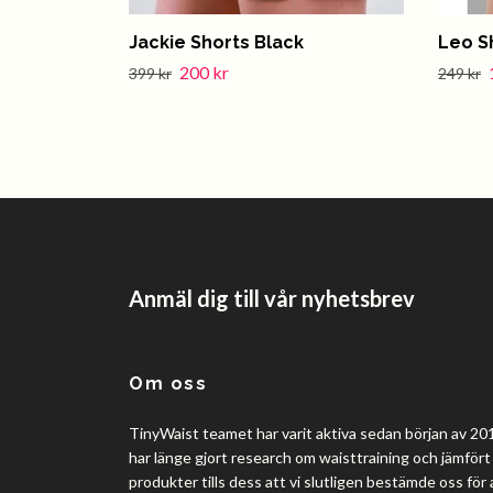
Jackie Shorts Black
Leo S
200 kr
399 kr
249 kr
Anmäl dig till vår nyhetsbrev
Om oss
TinyWaist teamet har varit aktiva sedan början av 201
har länge gjort research om waisttraining och jämfört 
produkter tills dess att vi slutligen bestämde oss för 