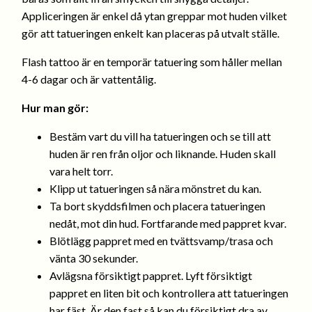
Appliceringen är enkel då ytan greppar mot huden vilket
gör att tatueringen enkelt kan placeras på utvalt ställe.
Flash tattoo är en temporär tatuering som håller mellan
4-6 dagar och är vattentålig.
Hur man gör:
Bestäm vart du vill ha tatueringen och se till att
huden är ren från oljor och liknande. Huden skall
vara helt torr.
Klipp ut tatueringen så nära mönstret du kan.
Ta bort skyddsfilmen och placera tatueringen
nedåt, mot din hud. Fortfarande med pappret kvar.
Blötlägg pappret med en tvättsvamp/trasa och
vänta 30 sekunder.
Avlägsna försiktigt pappret. Lyft försiktigt
pappret en liten bit och kontrollera att tatueringen
har fäst. Är den fast så kan du försiktigt dra av