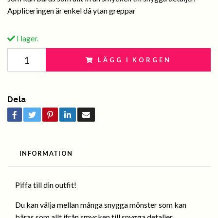
Appliceringen är enkel då ytan greppar
I lager.
LÄGG I KORGEN
Dela
INFORMATION
Piffa till din outfit!
Du kan välja mellan många snygga mönster som kan
bäras som allt ifrån smycken till snygga detaljer.