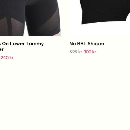
s On Lower Tummy
No BBL Shaper
er
599 kr
300 kr
240 kr