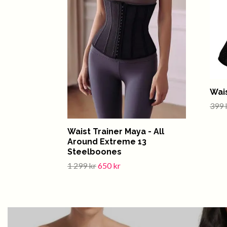
Wai
399 
Waist Trainer Maya - All
Around Extreme 13
Steelboones
1 299 kr
650 kr