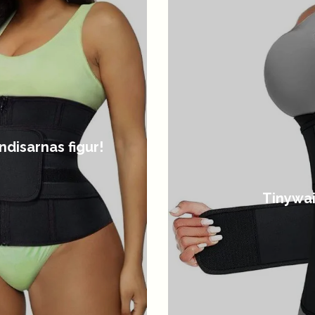
disarnas figur!
Tinywai