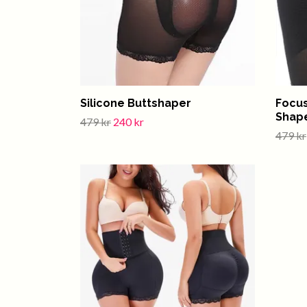
Silicone Buttshaper
Focu
Shap
479 kr
240 kr
479 kr