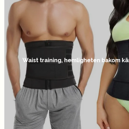
Waist training, hemligheten bakom kän