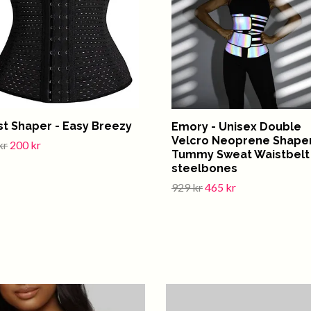
st Shaper - Easy Breezy
Emory - Unisex Double
Velcro Neoprene Shape
kr
200 kr
Tummy Sweat Waistbelt
steelbones
929 kr
465 kr