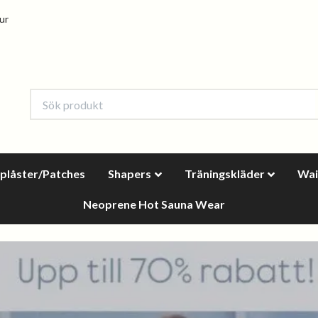
tur
oplåster/Patches
Shapers
Träningskläder
Wai
Neoprene Hot Sauna Wear