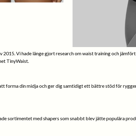
 2015. Vi hade länge gjort research om waist training och jämfört ol
net TinyWaist.
tt forma din midja och ger dig samtidigt ett bättre stöd för ryggen.
kade sortimentet med shapers som snabbt blev jätte populära produ