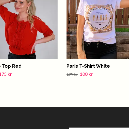
e Top Red
Paris T-Shirt White
175 kr
100 kr
199 kr