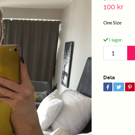
100 kr
One Size
I lager.
Dela