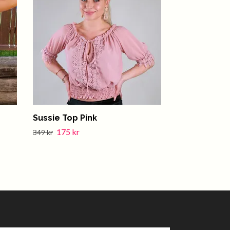
Sussie Top Pink
Caroline Top
175 kr
75 kr
349 kr
150 kr