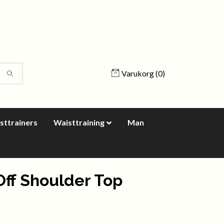
Varukorg
(0)
sttrainers
Waisttraining
Man
Off Shoulder Top