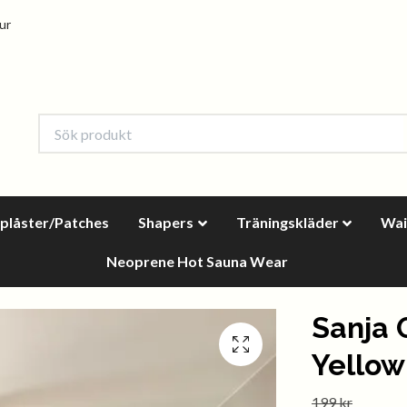
tur
oplåster/Patches
Shapers
Träningskläder
Wai
Neoprene Hot Sauna Wear
Sanja 
Yellow
199 kr