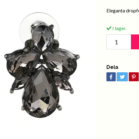
Eleganta dropf
I lager.
Dela