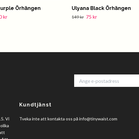
Purple Örhängen
Ulyana Black Örhängen
0 kr
75 kr
149 kr
Kundtjänst
5. Vi
Tveka inte att kontakta oss på
info@tinywaist.com
olika
att