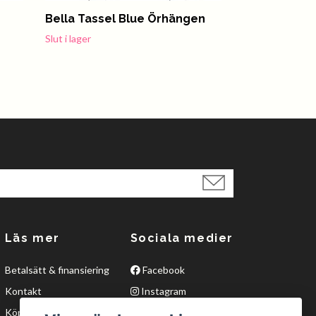
Bella Tassel Blue Örhängen
Nelly Guld 
65 kr
Slut i lager
129 kr
Läs mer
Sociala medier
Betalsätt & finansiering
Facebook
Kontakt
Instagram
Köpvillkor
Twitter