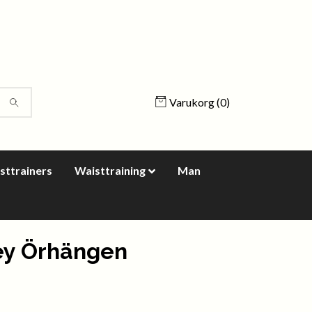
Varukorg
(0)
sttrainers
Waisttraining
Man
ey Örhängen