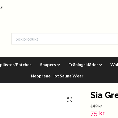
tur
oplåster/Patches
Shapers
Träningskläder
Wai
Neoprene Hot Sauna Wear
Sia Gr
149 kr
75 kr