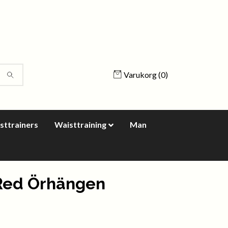
Varukorg
(0)
sttrainers
Waisttraining
Man
Red Örhängen