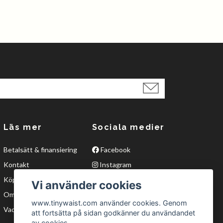
Läs mer
Sociala medier
Betalsätt & finansiering
Facebook
Kontakt
Instagram
Köpvillkor
Twitter
Vi använder cookies
Om oss
YouTube
www.tinywaist.com använder cookies. Genom
Vad är waisttraining?
att fortsätta på sidan godkänner du användandet
av cookies.