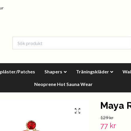
tur
oplåster/Patches
Shapers
Träningskläder
Wai
Neoprene Hot Sauna Wear
Maya 
129 kr
77 kr