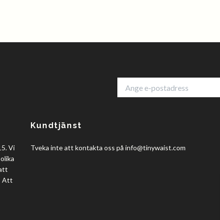
Kundtjänst
5. Vi
Tveka inte att kontakta oss på
info@tinywaist.com
olika
att
? Att