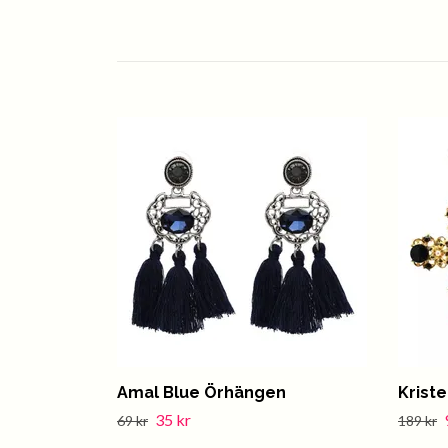
Amal Blue Örhängen
Krist
35 kr
69 kr
189 kr