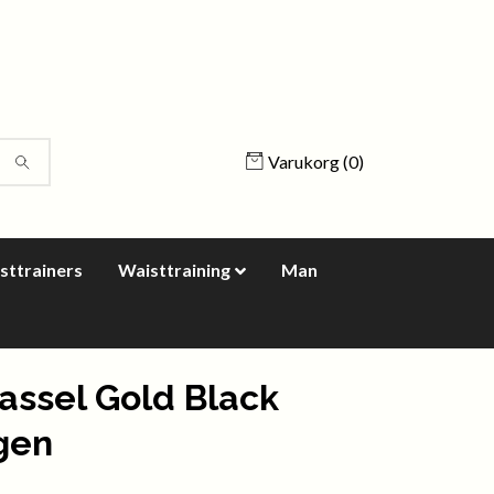
Varukorg
(0)
sttrainers
Waisttraining
Man
Tassel Gold Black
gen