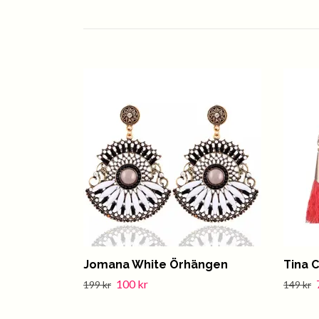
Jomana White Örhängen
Tina 
100 kr
199 kr
149 kr