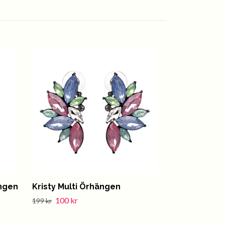
ngen
Kristy Multi Örhängen
Ulyana Red
100 kr
75 kr
199 kr
149 kr