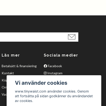
Läs mer
Sociala medier
Betalsätt & finansiering
Facebook
Kontakt
Instagram
Köpvillkor
Twitter
Vi använder cookies
Om oss
YouTube
www.tinywaist.com använder cookies. Genom
Vad är waisttraining?
att fortsätta på sidan godkänner du användandet
av cookies.