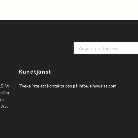
Kundtjänst
5. Vi
Tveka inte att kontakta oss på
info@tinywaist.com
olika
att
? Att