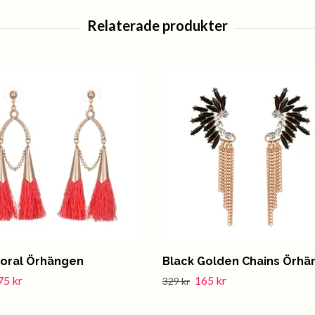
Coral Örhängen
Black Golden Chains Örhä
75 kr
165 kr
329 kr