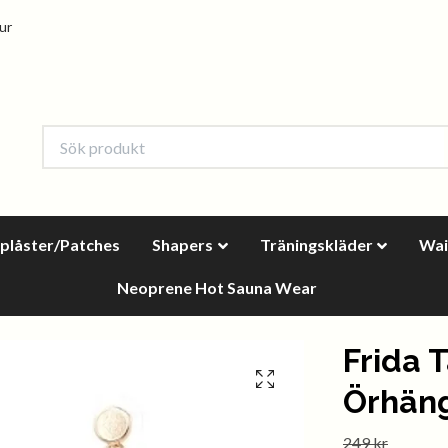
tur
oplåster/Patches
Shapers
Träningskläder
Wai
Neoprene Hot Sauna Wear
Frida 
Örhän
249 kr