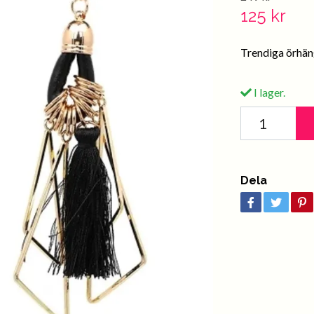
125 kr
Trendiga örhän
I lager.
Dela