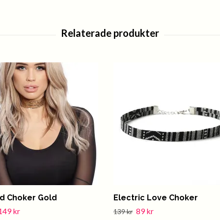
ed Choker Gold
Electric Love Choker
149 kr
89 kr
139 kr