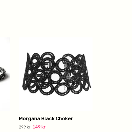
Morgana Black Choker
Nyx Black C
149 kr
129 kr
299 kr
299 kr