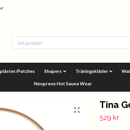
tur
oplåster/Patches
Shapers
Träningskläder
Wai
Neoprene Hot Sauna Wear
Tina G
529 kr