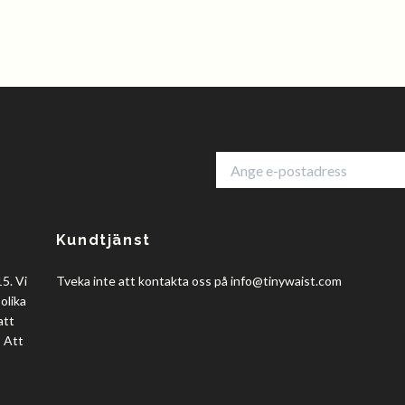
Kundtjänst
5. Vi
Tveka inte att kontakta oss på
info@tinywaist.com
olika
att
? Att