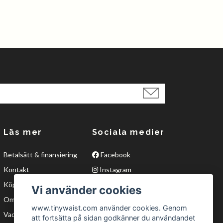
Läs mer
Sociala medier
Betalsätt & finansiering
Facebook
Kontakt
Instagram
Köpvillkor
Twitter
Vi använder cookies
Om oss
YouTube
www.tinywaist.com använder cookies. Genom
Vad är waisttraining?
att fortsätta på sidan godkänner du användandet